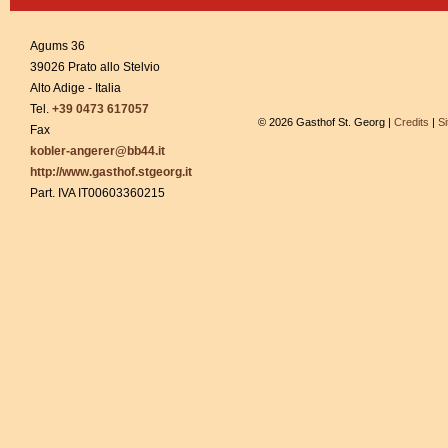
Agums 36
39026 Prato allo Stelvio
Alto Adige - Italia
Tel.
+39 0473 617057
© 2026 Gasthof St. Georg |
Credits
|
S
Fax
kobler-angerer@bb44.it
http://www.gasthof.stgeorg.it
Part. IVA IT00603360215