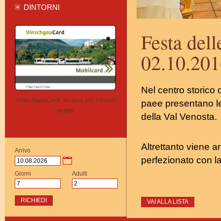
DINTORNI
Festa dell
02.10.201
Nel centro storico d
VinschgauCard: incluso per i nostri
paee presentano le 
ospiti!
della Val Venosta.
Altrettanto viene a
Arrivo
perfezionato con l
Giorni
Adulti
RICHIEDI
VAI ALLA LISTA