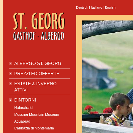
Deutsch
|
Italiano
|
English
ALBERGO ST. GEORG
PREZZI ED OFFERTE
ESTATE & INVERNO
ATTIVI
DINTORNI
Naturatrafoi
Messner Mountain Museum
Aquaprad
L’abbazia di Montemaria