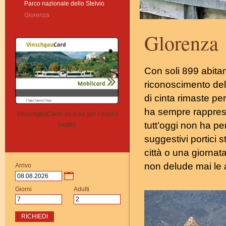
Parco nazionale dello Stelvio
Glorenza
Glorenza
Con soli 899 abitan
riconoscimento del t
di cinta rimaste p
ha sempre rapprese
VinschgauCard: incluso per i nostri
tutt’oggi non ha pe
ospiti!
suggestivi portici s
città o una giornata
non delude mai le 
Arrivo
Giorni
Adulti
RICHIEDI