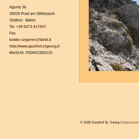
Agums 36
39026 Prad am Stilfserjoch
Südtirol - Italien
Tel.
+39 0473 617057
Fax
kobler-angerer@bb44.it
http://www.gasthof.stgeorg.it
MwSt-Nr. IT00603360215
© 2026 Gasthof St. Georg |
Impressu