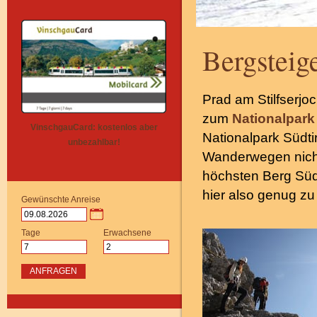
Bergstei
Prad am Stilfserjo
zum
Nationalpark 
VinschgauCard: kostenlos aber
Nationalpark Südtir
unbezahlbar!
Wanderwegen nich
höchsten Berg Südt
hier also genug zu 
Gewünschte Anreise
Tage
Erwachsene
ANFRAGEN