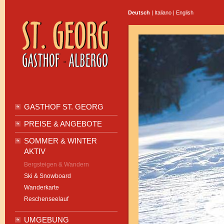
Deutsch
|
Italiano
|
English
GASTHOF ST. GEORG
PREISE & ANGEBOTE
SOMMER & WINTER
AKTIV
Bergsteigen & Wandern
Ski & Snowboard
Wanderkarte
Reschenseelauf
UMGEBUNG