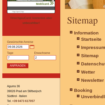
Sitemap
VinschgauCard: kostenlos aber
unbezahlbar!
Information
Startseite
Gewünschte Anreise
Impressu
Tage
Erwachsene
Sitemap
Datenschut
ANFRAGEN
Wetter
Newsletter
Agums 36
Booking
39026 Prad am Stilfserjoch
Unverbindl
Südtirol - Italien
Tel.
+39 0473 617057