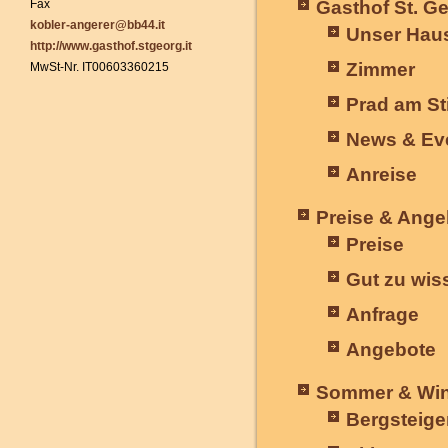
Fax
Gasthof St. G
kobler-angerer@bb44.it
Unser Hau
http://www.gasthof.stgeorg.it
Zimmer
MwSt-Nr. IT00603360215
Prad am Sti
News & Ev
Anreise
Preise & Ange
Preise
Gut zu wis
Anfrage
Angebote
Sommer & Wint
Bergsteig