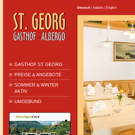
Deutsch
|
Italiano
|
English
GASTHOF ST. GEORG
PREISE & ANGEBOTE
SOMMER & WINTER
AKTIV
UMGEBUNG