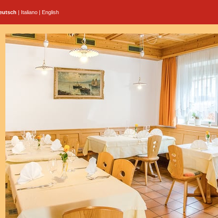
eutsch
|
Italiano
|
English