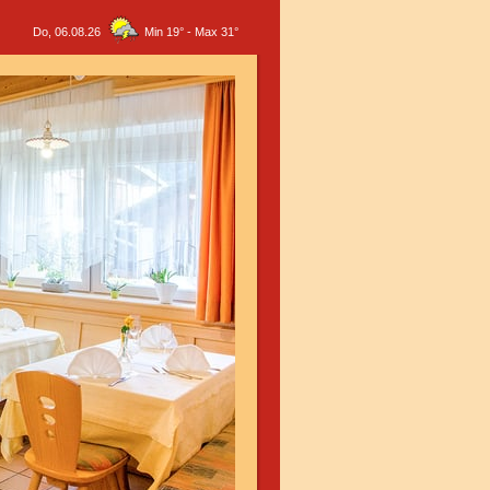
Do, 06.08.26
Min 19°
-
Max 31°