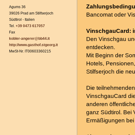
Zahlungsbedingu
Agums 36
39026 Prad am Stilfserjoch
Bancomat oder Vis
Südtirol - Italien
Tel.
+39 0473 617057
VinschgauCard: i
Fax
Den Vinschgau und
kobler-angerer@bb44.it
http://www.gasthof.stgeorg.it
entdecken.
MwSt-Nr. IT00603360215
Mit Beginn der So
Hotels, Pensionen
Stilfserjoch die n
Die teilnehmenden 
VinschgauCard die
anderen öffentlich
ganz Südtirol. Bei
Ermäßigungen bei 